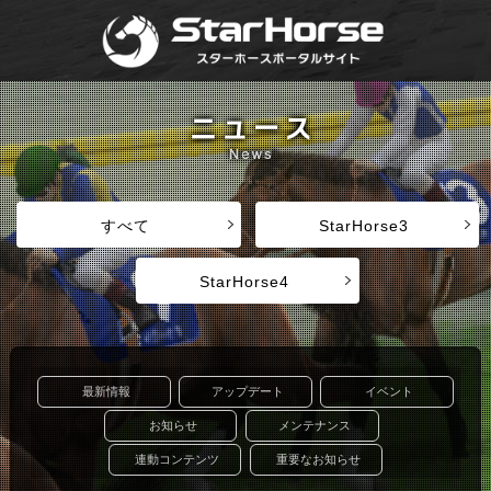
すべて
StarHorse3
StarHorse4
最新情報
アップデート
イベント
お知らせ
メンテナンス
連動コンテンツ
重要なお知らせ