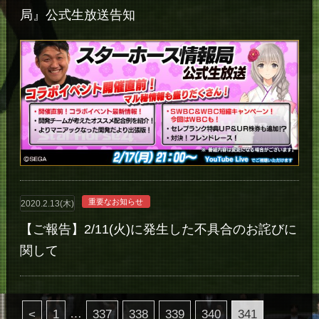
局』公式生放送告知
重要なお知らせ
2020.2.13(木)
【ご報告】2/11(火)に発生した不具合のお詫びに
関して
…
<
1
337
338
339
340
341