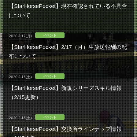
【StarHorsePocket】現在確認されている不具合
について
イベント
2020.2.17(月)
【StarHorsePocket】2/17（月）生放送報酬の配
布について
イベント
2020.2.15(土)
【StarHorsePocket】新規シリーズスキル情報
（2/15更新）
イベント
2020.2.15(土)
【StarHorsePocket】交換所ラインナップ情報