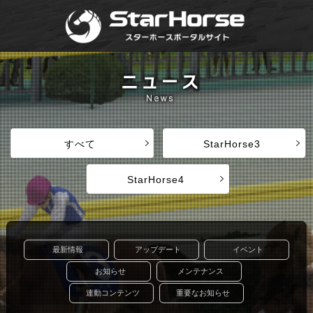
すべて
StarHorse3
StarHorse4
最新情報
アップデート
イベント
お知らせ
メンテナンス
連動コンテンツ
重要なお知らせ