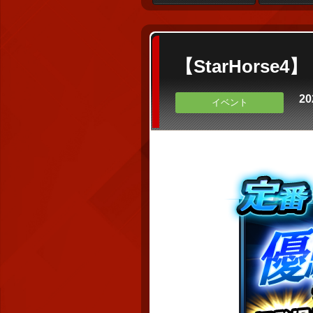
【StarHors
20
イベント