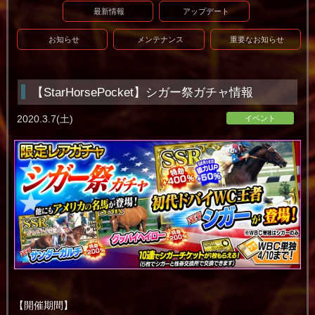
最新情報
アップデート
お知らせ
メンテナンス
重要なお知らせ
【StarHorsePocket】シガー祭ガチャ情報
2020.3.7(土)
イベント
【開催期間】