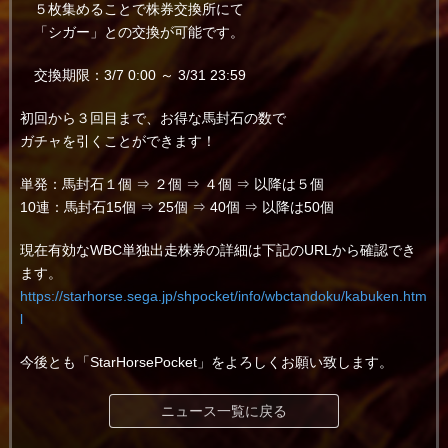
５枚集めることで株券交換所にて
「シガー」との交換が可能です。
交換期限：3/7 0:00 ～ 3/31 23:59
初回から３回目まで、お得な馬封石の数で
ガチャを引くことができます！
単発：馬封石１個 ⇒ ２個 ⇒ ４個 ⇒ 以降は５個
10連：馬封石15個 ⇒ 25個 ⇒ 40個 ⇒ 以降は50個
現在有効なWBC単独出走株券の詳細は下記のURLから確認でき
ます。
https://starhorse.sega.jp/shpocket/info/wbctandoku/kabuken.htm
l
今後とも「StarHorsePocket」をよろしくお願い致します。
ニュース一覧に戻る