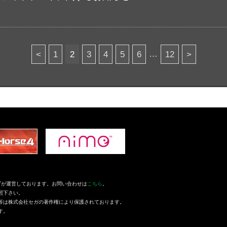
…
<
1
2
3
4
5
6
12
>
フェイブが運営しております。お問い合わせは
こちら
。
照下さい。
等は株式会社セガの著作権により保護されております。
す。