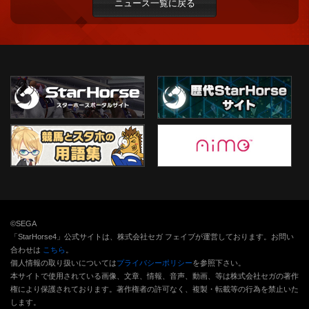
ニュース一覧に戻る
©SEGA
「StarHorse4」公式サイトは、株式会社セガ フェイブが運営しております。お問い
合わせは
こちら
。
個人情報の取り扱いについては
プライバシーポリシー
を参照下さい。
本サイトで使用されている画像、文章、情報、音声、動画、等は株式会社セガの著作
権により保護されております。
著作権者の許可なく、複製・転載等の行為を禁止いた
します。