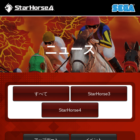
ニュース
すべて
StarHorse3
StarHorse4
アップデート
イベント