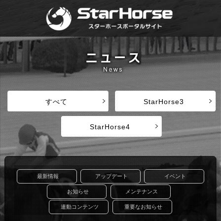
すべて
StarHorse3
StarHorse4
最新情報
アップデート
イベント
お知らせ
メンテナンス
連動コンテンツ
重要なお知らせ