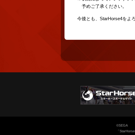
予めご了承ください。
今後とも、StarHorse4
©SEGA
「StarH