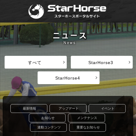
すべて
StarHorse3
StarHorse4
最新情報
アップデート
イベント
お知らせ
メンテナンス
連動コンテンツ
重要なお知らせ