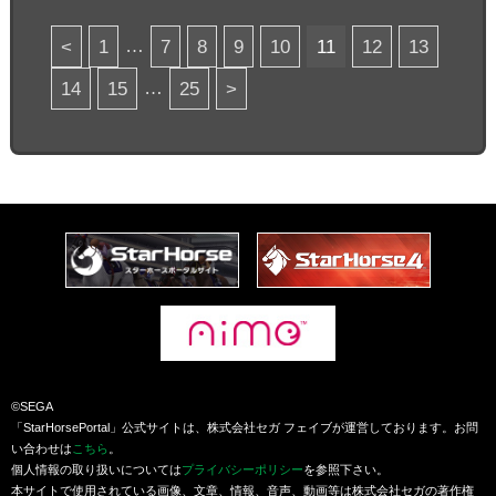
…
<
1
7
8
9
10
11
12
13
…
14
15
25
>
©SEGA
「StarHorsePortal」公式サイトは、株式会社セガ フェイブが運営しております。お問
い合わせは
こちら
。
個人情報の取り扱いについては
プライバシーポリシー
を参照下さい。
本サイトで使用されている画像、文章、情報、音声、動画等は株式会社セガの著作権