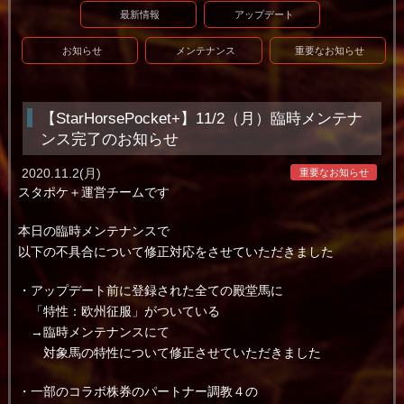
最新情報
アップデート
お知らせ
メンテナンス
重要なお知らせ
【StarHorsePocket+】11/2（月）臨時メンテナ
ンス完了のお知らせ
2020.11.2(月)
重要なお知らせ
スタポケ＋運営チームです
本日の臨時メンテナンスで
以下の不具合について修正対応をさせていただきました
・アップデート前に登録された全ての殿堂馬に
「特性：欧州征服」がついている
→臨時メンテナンスにて
対象馬の特性について修正させていただきました
・一部のコラボ株券のパートナー調教４の