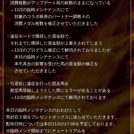
消費枚数がアップデート前の枚数のままになっている
→11/2の臨時メンテナンスにて
対象のコラボ株券のパートナー調教４の
消費メダル枚数を修正させていただきました
・遠征モードで獲得した賞金額で、
それまでに獲得した賞金額が上書きされてしまう
→11/1のプログラム修正にて解消されておりましたが
本日の臨時メンテナンスにて
本不具合の影響を受けた馬の賞金額の修正を
させていただきました
・引退前に遠征を行った競走馬を
殿堂馬登録しようとした際にエラーが出ることがある
→11/2の臨時メンテナンスにて解消されております
本日の臨時メンテナンスのおわびとして
馬封石２個をプレゼントボックスに送らせていただきます。
配布日時については本日11/2の17:00を予定しております。
※臨時メンテ開始までにチュートリアルを