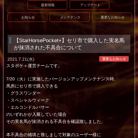
最新情報
アップデート
お知らせ
メンテナンス
重要なお知らせ
【StarHorsePocket+】セリ市で購入した実名馬
が抹消された不具合について
2021.7.21(水)
重要なお知らせ
スタポケ＋運営チームです。
7/20（火）に実施したバージョンアップメンテナンス時、
馬房にセリ市で購入できる
・グラスワンダー
・スペシャルウィーク
・エルコンドルパサー
のいずれかが入厩していた場合
その実名馬が抹消される不具合を確認致しました。
本不具合の補填と致しまして対象のユーザー様に