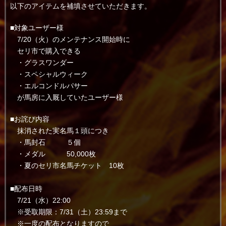
以下のアイテムを補填させていただきます。
■対象ユーザー様
7/20（火）のメンテナンス開始時に
セリ市で購入できる
・グラスワンダー
・スペシャルウィーク
・エルコンドルパサー
が馬房に入厩していたユーザー様
■お詫び内容
抹消された実名馬１頭につき
・馬封石 ５個
・メダル 50,000枚
・夏のセリ市名馬チケット 10枚
■配布日時
7/21（水）22:00
※受取期限：7/31（土）23:59まで
※一度の配布となりますので