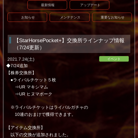
最新情報
アップデート
お知らせ
メンテナンス
重要なお知らせ
【StarHorsePocket+】交換所ラインナップ情報
（7/24更新）
2021.7.24(土)
イベント
◆7/24追加
【株券交換所】
●ライバルチケット５枚
⇒UR マキシマム
⇒UR ヒヌマボーク
※ライバルチケットはライバルガチャの
10連のおまけで獲得できます。
【アイテム交換所】
以下の交換が追加されました。