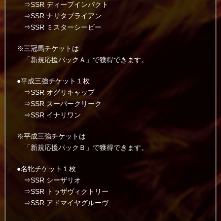
⇒SSR ディープインパクト
⇒SSR ナリタブライアン
⇒SSR ミスターシービー
※三冠馬チケットは
「新規応援パックＡ」で獲得できます。
●平成三強チケット１枚
⇒SSR オグリキャップ
⇒SSR スーパークリーク
⇒SSR イナリワン
※平成三強チケットは
「新規応援パックＢ」で獲得できます。
●名牝チケット１枚
⇒SSR シーザリオ
⇒SSR トゥザヴィクトリー
⇒SSR アドマイヤグルーヴ