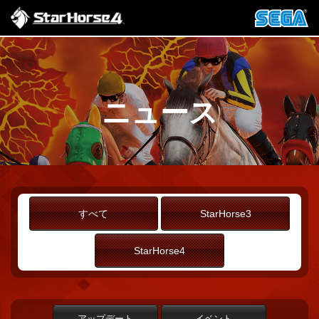
ニュース
すべて
StarHorse3
StarHorse4
アップデート
イベント