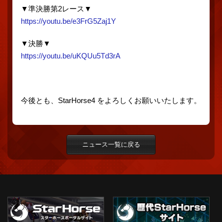
▼準決勝第2レース▼
https://youtu.be/e3FrG5Zaj1Y
▼決勝▼
https://youtu.be/uKQUu5Td3rA
今後とも、StarHorse4 をよろしくお願いいたします。
ニュース一覧に戻る