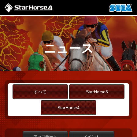
ニュース
すべて
StarHorse3
StarHorse4
アップデート
イベント