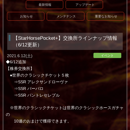
最新情報
アップデート
お知らせ
メンテナンス
重要なお知らせ
【StarHorsePocket+】交換所ラインナップ情報
（6/12更新）
2021.6.12(土)
イベント
◆6/12追加
【株券交換所】
●世界のクラシックチケット５枚
⇒SSR アレクサンドローヴァ
⇒SSR バーバロ
⇒SSR パントレセレブル
※世界のクラシックチケットは世界のクラシックホースガチャ
の
10連のおまけで獲得できます。