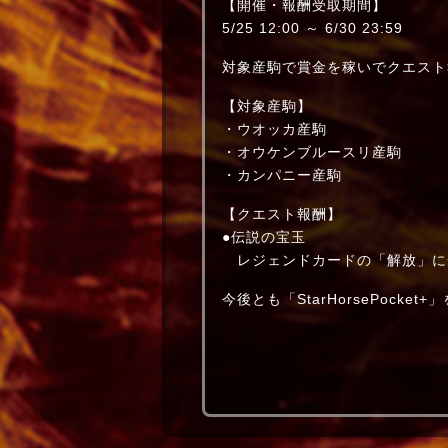
【開催・報酬受取期間】
5/25 12:00 ～ 6/30 23:59
対象産駒で賞金を稼いでクエスト
【対象産駒】
・ウオッカ産駒
・オウケンブルースリ産駒
・カンパニー産駒
【クエスト報酬】
●伝説の宝玉
レジェンドカードの「解放」に
今後とも「StarHorsePocke