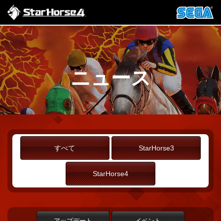
ニュース
すべて
StarHorse3
StarHorse4
アップデート
イベント