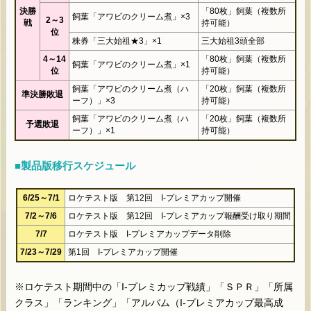
決勝
「80枚」飼葉（複数所
飼葉「アワビのクリーム煮」×3
2～3
戦
持可能）
位
株券「三大始祖★3」×1
三大始祖3頭全部
4～14
「80枚」飼葉（複数所
飼葉「アワビのクリーム煮」×1
位
持可能）
飼葉「アワビのクリーム煮（ハ
「20枚」飼葉（複数所
準決勝敗退
ーフ）」×3
持可能）
飼葉「アワビのクリーム煮（ハ
「20枚」飼葉（複数所
予選敗退
ーフ）」×1
持可能）
■製品版移行スケジュール
6/25～7/1
ロケテスト版 第12回 I-プレミアカップ開催
7/2～7/6
ロケテスト版 第12回 I-プレミアカップ報酬受け取り期間
7/7
ロケテスト版 I-プレミアカップデータ削除
7/23～7/29
第1回 I-プレミアカップ開催
※ロケテスト期間中の「I-プレミカップ戦績」「ＳＰＲ」「所属
クラス」「ランキング」「アルバム（I-プレミアカップ最高成