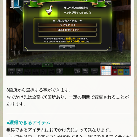
3箇所から選択する事ができます。
おでかけ先は全部で6箇所あり、一定の期間で変更されることが
あります。
■獲得できるアイテム
獲得できるアイテムはおでかけ先によって異なります。
「おでかけ中」のアイコンが変化すると、獲得できるアイテムが