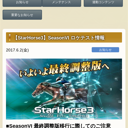
お知らせ
メンテナンス
連動コンテンツ
重要なお知らせ
【StarHorse3】SeasonVI ロケテスト情報
2017.6.2(金)
お知らせ
■SeasonVI 最終調整版移行に際してのご注意