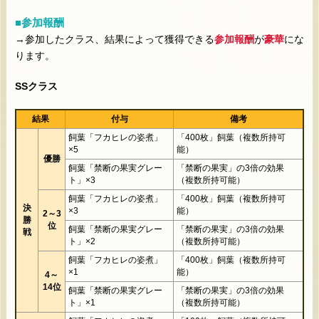
■参加報酬
→参加したクラス、結果によって獲得できる
参加報酬
が
豪華
にな
ります。
SSクラス
結果
付与
備考
飼葉「フカヒレの姿煮」
「400枚」飼葉（複数所持可
×5
能）
優勝
飼葉「禁断の果実グレー
「禁断の果実」の3倍の効果
ト」×3
（複数所持可能）
飼葉「フカヒレの姿煮」
「400枚」飼葉（複数所持可
決
×3
能）
2～3
勝
位
飼葉「禁断の果実グレー
「禁断の果実」の3倍の効果
戦
ト」×2
（複数所持可能）
飼葉「フカヒレの姿煮」
「400枚」飼葉（複数所持可
×1
能）
4～
14位
飼葉「禁断の果実グレー
「禁断の果実」の3倍の効果
ト」×1
（複数所持可能）