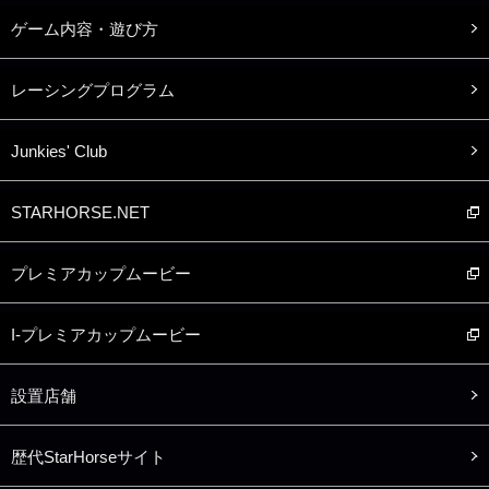
ゲーム内容・遊び方
レーシングプログラム
Junkies' Club
STARHORSE.NET
プレミアカップムービー
I-プレミアカップムービー
設置店舗
歴代StarHorseサイト