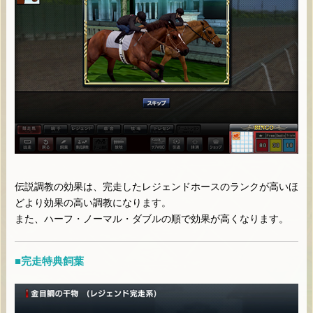
伝説調教の効果は、完走したレジェンドホースのランクが高いほ
どより効果の高い調教になります。
また、ハーフ・ノーマル・ダブルの順で効果が高くなります。
■完走特典飼葉