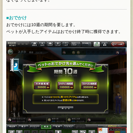
■おでかけ
おでかけには10週の期間を要します。
ペットが入手したアイテムはおでかけ終了時に獲得できます。