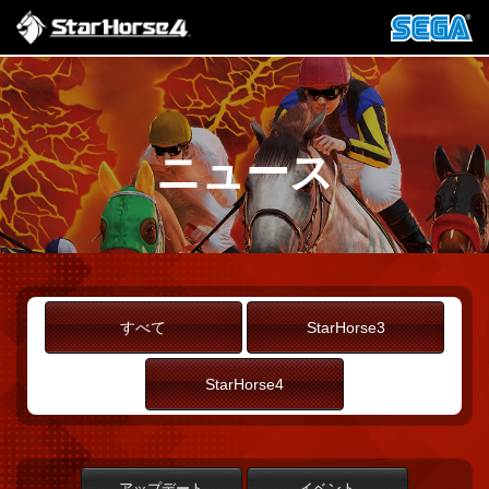
ニュース
すべて
StarHorse3
StarHorse4
アップデート
イベント