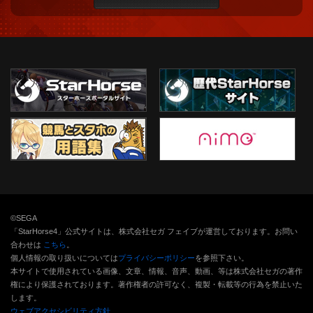
©SEGA
「StarHorse4」公式サイトは、株式会社セガ フェイブが運営しております。お問い
合わせは
こちら
。
個人情報の取り扱いについては
プライバシーポリシー
を参照下さい。
本サイトで使用されている画像、文章、情報、音声、動画、等は株式会社セガの著作
権により保護されております。
著作権者の許可なく、複製・転載等の行為を禁止いた
します。
ウェブアクセシビリティ方針