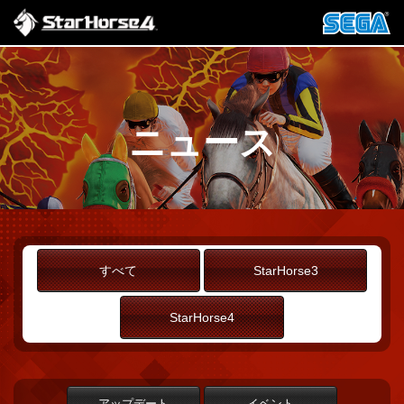
ニュース
すべて
StarHorse3
StarHorse4
アップデート
イベント