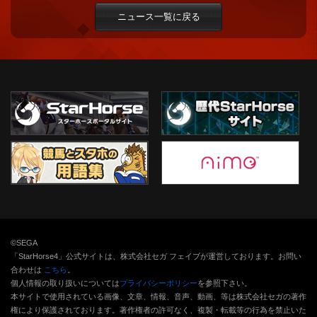
ニュース一覧に戻る
©SEGA
「StarHorse4」公式サイトは、株式会社セガ フェイブが運営しております。お問い
合わせは
こちら
。
個人情報の取り扱いについては
プライバシーポリシー
を参照下さい。
本サイトで使用されている画像、文章、情報、音声、動画、等は株式会社セガの著作
権により保護されております。
著作権者の許可なく、複製・転載等の行為を禁止いた