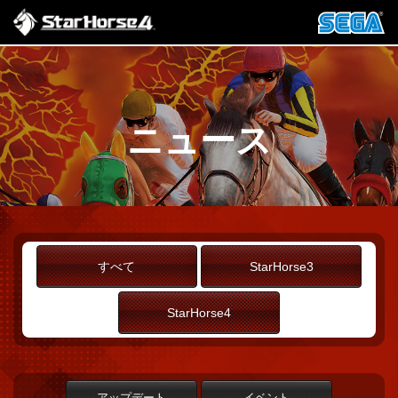
ニュース
すべて
StarHorse3
StarHorse4
アップデート
イベント