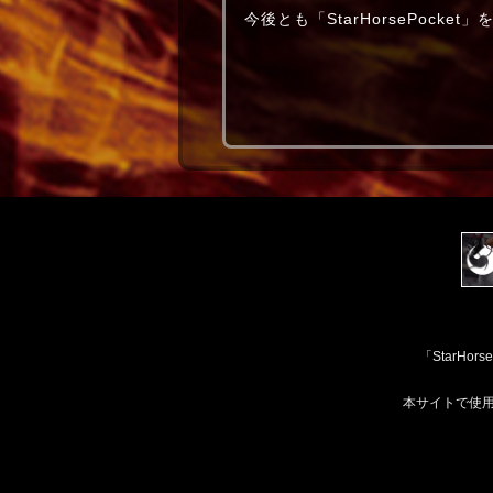
今後とも「StarHorsePock
「StarH
本サイトで使