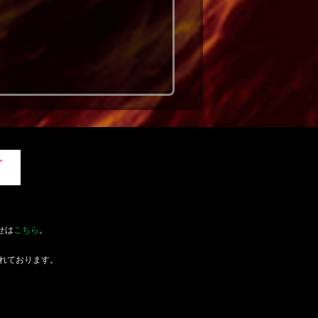
せは
こちら
。
れております。