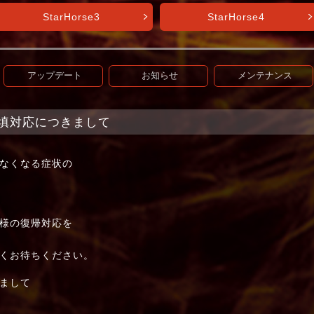
StarHorse3
StarHorse4
アップデート
お知らせ
メンテナンス
t】補填対応につきまして
なくなる症状の
様の復帰対応を
くお待ちください。
まして