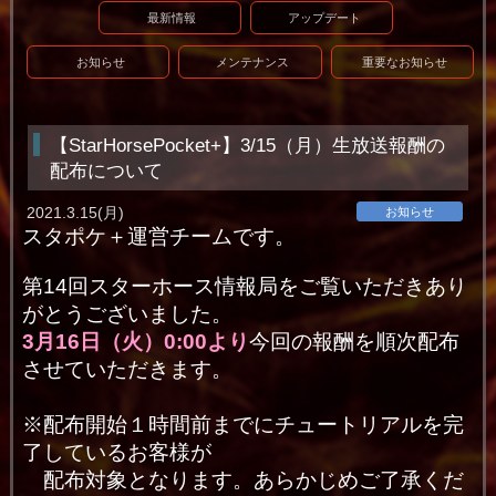
最新情報
アップデート
お知らせ
メンテナンス
重要なお知らせ
【StarHorsePocket+】3/15（月）生放送報酬の
配布について
2021.3.15(月)
お知らせ
スタポケ＋運営チームです。
第14回スターホース情報局をご覧いただきあり
がとうございました。
3月16日（火）0:00より
今回の報酬を順次配布
させていただきます。
※配布開始１時間前までにチュートリアルを完
了しているお客様が
配布対象となります。あらかじめご了承くだ