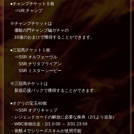
●チャンプチケット５枚
⇒UR チャンプ
※チャンプチケットは
優駿の門チャンプ編ガチャの
10連のおまけで獲得することができます。
●三冠馬チケット１枚
⇒SSR オルフェーヴル
SSR ナリタブライアン
SSR ミスターシービー
※三冠馬チケットは
新規応援パックで獲得することができます。
●オグリの宝玉40個
⇒SSR オグリキャップ
・レジェンドカードの解放に必要な株券（2/1より追加）
・WBC単独出走：2/1 0:00 ～ 3/31 23:59
・覚醒４でシリーズスキルが使用可能