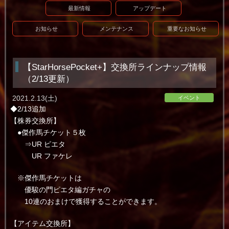
最新情報
アップデート
お知らせ
メンテナンス
重要なお知らせ
【StarHorsePocket+】交換所ラインナップ情報
（2/13更新）
2021.2.13(土)
イベント
◆2/13追加
【株券交換所】
●傑作馬チケット５枚
⇒UR ピエタ
UR ファケレ
※傑作馬チケットは
優駿の門ピエタ編ガチャの
10連のおまけで獲得することができます。
【アイテム交換所】