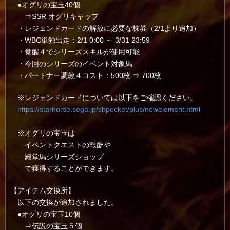
●オグリの宝玉40個
⇒SSR オグリキャップ
・レジェンドカードの解放に必要な株券（2/1より追加）
・WBC単独出走：2/1 0:00 ～ 3/31 23:59
・覚醒４でシリーズスキルが使用可能
・今回のシリーズのイベント対象馬
・パートナー調教４コスト：500枚 ⇒ 700枚
※レジェンドカードについては以下をご確認ください。
https://starhorse.sega.jp/shpocket/plus/newelement.html
※オグリの宝玉は
イベントクエストの報酬や
殿堂馬シリーズショップ
で獲得することができます。
【アイテム交換所】
以下の交換が追加されました。
●オグリの宝玉10個
⇒伝説の宝玉５個