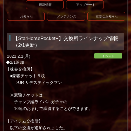
最新情報
アップデート
お知らせ
メンテナンス
重要なお知らせ
【StarHorsePocket+】交換所ラインナップ情報
（2/1更新）
2021.2.1(月)
イベント
◆2/1追加
【株券交換所】
●豪駿チケット５枚
⇒UR サデスティックマン
※豪駿チケットは
チャンプ編ライバルガチャの
10連のおまけで獲得することができます。
【アイテム交換所】
以下の交換が追加されました。