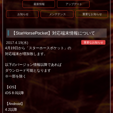
最新情報
アップデート
お知らせ
メンテナンス
重要なお知らせ
【StarHorsePocket】対応端末情報について
2017.4.19(水)
重要なお知らせ
4月19日から「スターホースポケット」の
対応端末が増加致します。
以下のバージョン情報以降であれば
ダウンロード可能となります
※一部を除く
【iOS】
iOS 8.0以降
【Android】
4.2以降