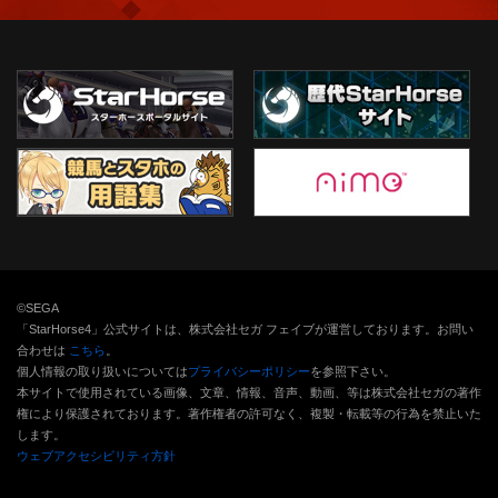
©SEGA
「StarHorse4」公式サイトは、株式会社セガ フェイブが運営しております。お問い
合わせは
こちら
。
個人情報の取り扱いについては
プライバシーポリシー
を参照下さい。
本サイトで使用されている画像、文章、情報、音声、動画、等は株式会社セガの著作
権により保護されております。
著作権者の許可なく、複製・転載等の行為を禁止いた
します。
ウェブアクセシビリティ方針