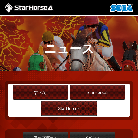
ニュース
すべて
StarHorse3
StarHorse4
アップデート
イベント