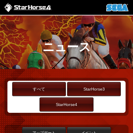
ニュース
すべて
StarHorse3
StarHorse4
アップデート
イベント