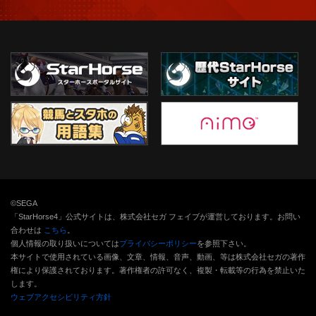
©SEGA
「StarHorse4」公式サイトは、株式会社セガ フェイブが運営しております。お問い
合わせは
こちら
。
個人情報の取り扱いについては
プライバシーポリシー
を参照下さい。
本サイトで使用されている画像、文章、情報、音声、動画、等は株式会社セガの著作
権により保護されております。
著作権者の許可なく、複製・転載等の行為を禁止いた
します。
ウェブアクセシビリティ方針