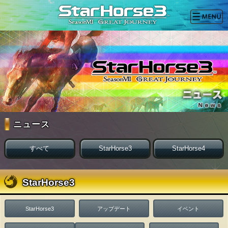
ニュース
すべて
StarHorse3
StarHorse4
StarHorse3
StarHorse3
アップデート
イベント