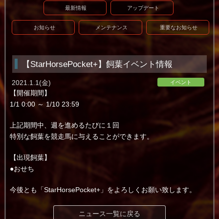
最新情報
アップデート
お知らせ
メンテナンス
重要なお知らせ
【StarHorsePocket+】飼葉イベント情報
2021.1.1(金)
イベント
【開催期間】
1/1 0:00 ～ 1/10 23:59
上記期間中、週を進めるたびに１回
特別な飼葉を競走馬に与えることができます。
【出現飼葉】
●おせち
今後とも「StarHorsePocket+」をよろしくお願い致します。
ニュース一覧に戻る