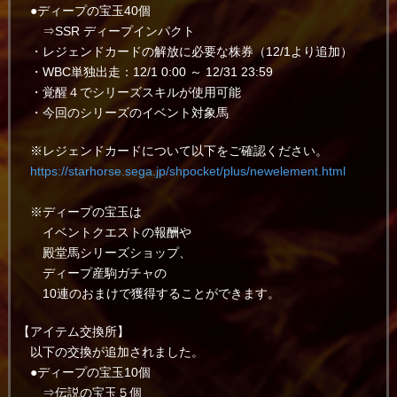
●ディープの宝玉40個
⇒SSR ディープインパクト
・レジェンドカードの解放に必要な株券（12/1より追加）
・WBC単独出走：12/1 0:00 ～ 12/31 23:59
・覚醒４でシリーズスキルが使用可能
・今回のシリーズのイベント対象馬
※レジェンドカードについて以下をご確認ください。
https://starhorse.sega.jp/shpocket/plus/newelement.html
※ディープの宝玉は
イベントクエストの報酬や
殿堂馬シリーズショップ、
ディープ産駒ガチャの
10連のおまけで獲得することができます。
【アイテム交換所】
以下の交換が追加されました。
●ディープの宝玉10個
⇒伝説の宝玉５個