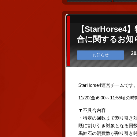
【StarHor
合に関するお知
20
お知らせ
StarHorse4運営チームです
11/20(金)6:00～11
▼不具合内容
・特定の回数まで割り引き
既に割り引き対象となる回
馬軸石の消費数が割り引き