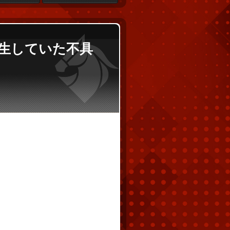
発生していた不具
。