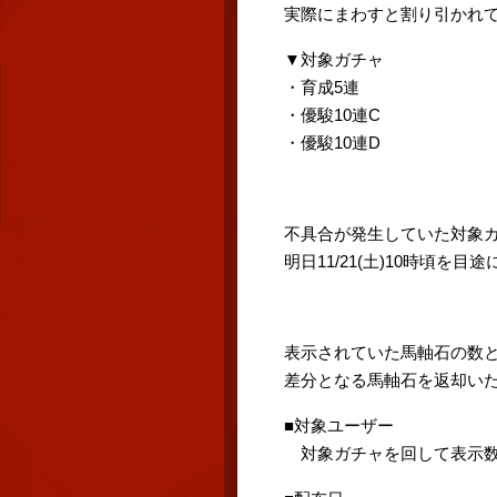
実際にまわすと割り引かれ
▼対象ガチャ
・育成5連
・優駿10連C
・優駿10連D
不具合が発生していた対象ガ
明日11/21(土)10時頃を
表示されていた馬軸石の数
差分となる馬軸石を返却い
■対象ユーザー
対象ガチャを回して表示数