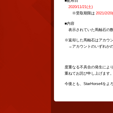
■配布日
2020/11/21(土)
※受取期限は
2021/2/2
■内容
表示されていた馬軸石の数
※返却した馬軸石はアカウ
→アカウントのいずれかの
度重なる不具合の発生によ
重ねてお詫び申し上げます
今後とも、StarHorse4