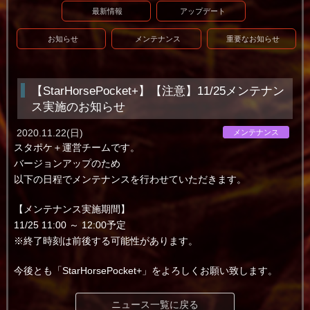
最新情報
アップデート
お知らせ
メンテナンス
重要なお知らせ
【StarHorsePocket+】【注意】11/25メンテナン
ス実施のお知らせ
2020.11.22(日)
メンテナンス
スタポケ＋運営チームです。
バージョンアップのため
以下の日程でメンテナンスを行わせていただきます。
【メンテナンス実施期間】
11/25 11:00 ～ 12:00予定
※終了時刻は前後する可能性があります。
今後とも「StarHorsePocket+」をよろしくお願い致します。
ニュース一覧に戻る