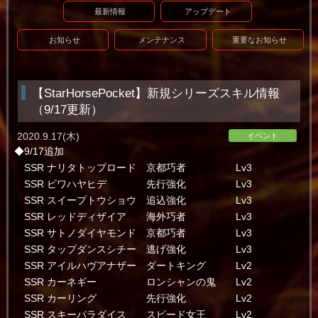
最新情報
アップデート
お知らせ
メンテナンス
重要なお知らせ
【StarHorsePocket】新規シリーズスキル情報
（9/17更新）
2020.9.17(木)
イベント
◆9/17追加
SSR ナリタトップロード 京都巧者 Lv3
SSR ビワハヤヒデ 先行強化 Lv3
SSR スイープトウショウ 追込強化 Lv3
SSR レッドディザイア 海外巧者 Lv3
SSR サトノダイヤモンド 京都巧者 Lv3
SSR タップダンスシチー 逃げ強化 Lv3
SSR アイルハヴアナザー ダートキング Lv2
SSR カーネギー ロンシャンの鬼 Lv2
SSR カーリング 先行強化 Lv2
SSR スキーパラダイス スピード女王 Lv2