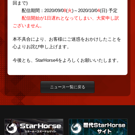
回まで)
配信期間：2020/09/0
8
(
火
)～2020/10/0
4
(日) 予定
配信開始が1日遅れとなってしまい、大変申し訳
ございません。
本不具合により、お客様にご迷惑をおかけしたことを
心よりお詫び申し上げます。
今後とも、StarHorse4をよろしくお願いいたします。
ニュース一覧に戻る