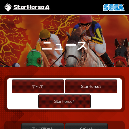
ニュース
すべて
StarHorse3
StarHorse4
アップデート
イベント