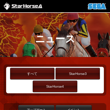
ニュース
すべて
StarHorse3
StarHorse4
アップデート
イベント