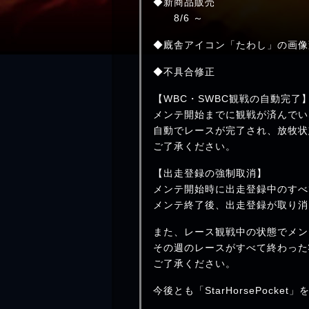
◆新商品販売
8/6 ～
◆廐舎アイコン「たわし」の画像
◆不具合修正
【WBC・SWBC観戦の自動完了
メンテ開始までに観戦が済んでいな
自動でレースが完了され、放牧状
ご了承ください。
【出走登録の強制取消】
メンテ開始時に出走登録中のすべ
メンテ終了後、出走登録が取り消
また、レース観戦中の状態でメン
その週のレースがすべて終わった
ご了承ください。
今後とも「StarHorsePock