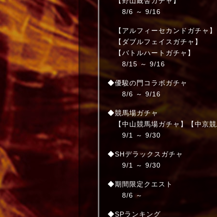
【野山廐舎ガチャ】
8/6 ～ 9/16
【アルフィーセカンドガチャ】
【ダブルフェイスガチャ】
【バトルハートガチャ】
8/15 ～ 9/16
◆優駿の門コラボガチャ
8/6 ～ 9/16
◆競馬場ガチャ
【中山競馬場ガチャ】【中京競
9/1 ～ 9/30
◆SHデラックスガチャ
9/1 ～ 9/30
◆期間限定クエスト
8/6 ～
◆SPランキング