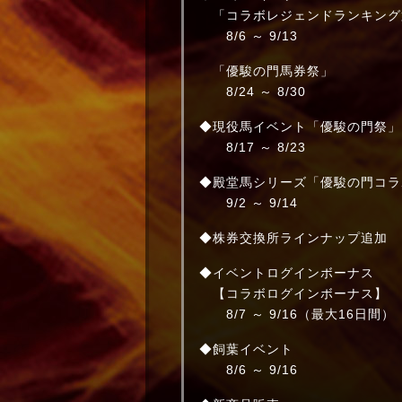
「コラボレジェンドランキング
8/6 ～ 9/13
「優駿の門馬券祭」
8/24 ～ 8/30
◆現役馬イベント「優駿の門祭」
8/17 ～ 8/23
◆殿堂馬シリーズ「優駿の門コラ
9/2 ～ 9/14
◆株券交換所ラインナップ追加
◆イベントログインボーナス
【コラボログインボーナス】
8/7 ～ 9/16（最大16日間）
◆飼葉イベント
8/6 ～ 9/16