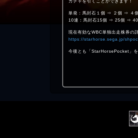
ガチャを引くことができます！
単発：馬封石１個 ⇒ ２個 ⇒ ４
10連：馬封石15個 ⇒ 25個 ⇒ 4
現在有効なWBC単独出走株券の
https://starhorse.sega.jp/shpo
今後とも「StarHorsePock