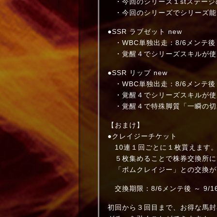
・今回のシリーズ１stステージ
・今回のシリーズでシリーズ能力
●SSR ラブゼット new
・WBC単独出走：8/6メンテ後 ～ 9
・覚醒４でシリーズスキルが使
●SSR リップ new
・WBC単独出走：8/6メンテ後 ～ 9
・覚醒４でシリーズスキルが使
・覚醒４で特殊脚質「一瞬の切
【おまけ】
●クレイジーチケット
10連１回ごとに１枚貰えます
５枚集めることで株券交換所に
「ボムクレイジー」との交換が
交換期限：8/6メンテ後 ～ 9/16 
初回から３回目まで、お得な馬封