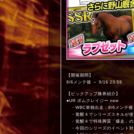
【開催期間】
8/6メンテ後 ～ 9/16 23:59
【ピックアップ株券紹介】
●UR ボムクレイジー new
・WBC単独出走：8/6メンテ後 ～ 9
・覚醒４でシリーズスキルが使
・覚醒４で特殊脚質「爆走」の
・今回のシリーズのイベント対