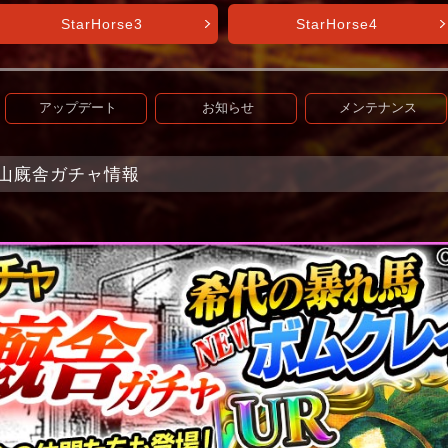
StarHorse3
StarHorse4
アップデート
お知らせ
メンテナンス
t】野山廐舎ガチャ情報