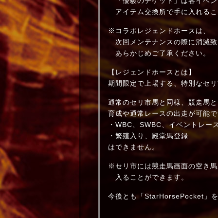
「優駿のチケット」は各イベン
アイテム交換所で手に入れるこ
※コラボレジェンドホースは、
次回メンテナンスの際に消滅致
あらかじめご了承ください。
【レジェンドホースとは】
期間限定で上場する、特別なセリ
通常のセリ市馬と同様、競走馬と
育成や通常レースの出走が可能で
・WBC、SWBC、イベントレー
・繁殖入り、殿堂馬登録
はできません。
※セリ市には競走馬画面の空き馬
入ることができます。
今後とも「StarHorsePock