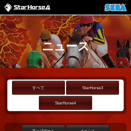
ニュース
すべて
StarHorse3
StarHorse4
アップデート
イベント