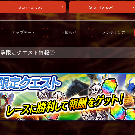
StarHorse3
StarHorse4
アップデート
お知らせ
メンテナンス
t】 産駒限定クエスト情報②