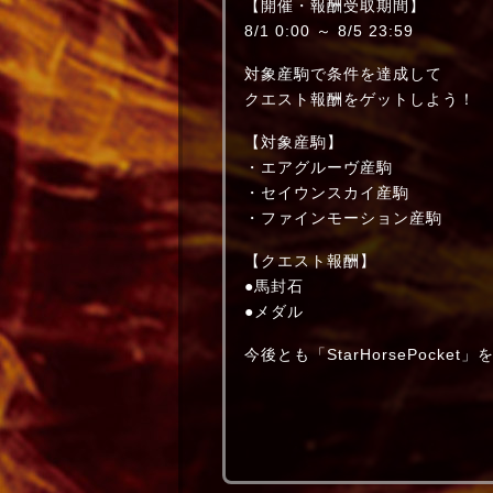
【開催・報酬受取期間】
8/1 0:00 ～ 8/5 23:59
対象産駒で条件を達成して
クエスト報酬をゲットしよう！
【対象産駒】
・エアグルーヴ産駒
・セイウンスカイ産駒
・ファインモーション産駒
【クエスト報酬】
●馬封石
●メダル
今後とも「StarHorsePock