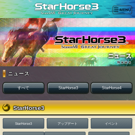
ニュース
すべて
StarHorse3
StarHorse4
StarHorse3
StarHorse3
アップデート
イベント