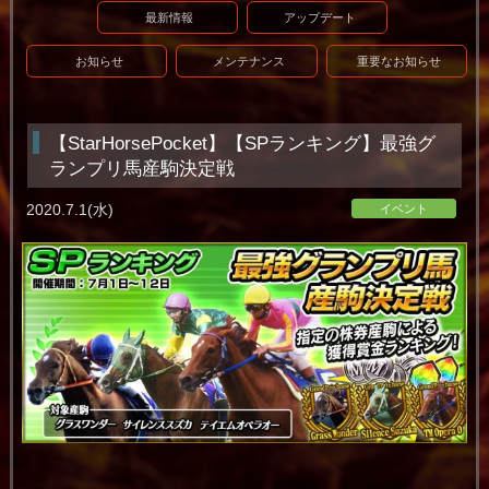
最新情報
アップデート
お知らせ
メンテナンス
重要なお知らせ
【StarHorsePocket】【SPランキング】最強グ
ランプリ馬産駒決定戦
2020.7.1(水)
イベント