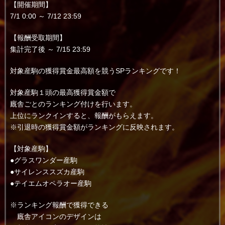
【開催期間】
7/1 0:00 ～ 7/12 23:59
【報酬受取期間】
集計完了後 ～ 7/15 23:59
対象産駒の獲得賞金最高額を競うSPランキングです！
対象産駒１頭の最高獲得賞金額で
廐舎ごとのランキング付けを行います。
上位にランクインすると、報酬がもらえます。
※引退時の獲得賞金額がランキングに反映されます。
【対象産駒】
●グラスワンダー産駒
●サイレンススズカ産駒
●テイエムオペラオー産駒
※ランキング報酬で獲得できる
廐舎アイコンのデザインは