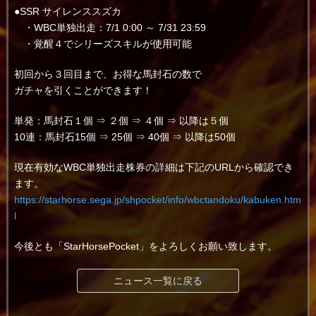
●SSR サイレンススズカ
・WBC単独出走：7/1 0:00 ～ 7/31 23:59
・覚醒４でシリーズスキルが使用可能
初回から３回目まで、お得な馬封石の数で
ガチャを引くことができます！
単発：馬封石１個 ⇒ ２個 ⇒ ４個 ⇒ 以降は５個
10連：馬封石15個 ⇒ 25個 ⇒ 40個 ⇒ 以降は50個
現在有効なWBC単独出走株券の詳細は下記のURLから確認でき
ます。
https://starhorse.sega.jp/shpocket/info/wbctandoku/kabuken.htm
l
今後とも「StarHorsePocket」をよろしくお願い致します。
ニュース一覧に戻る