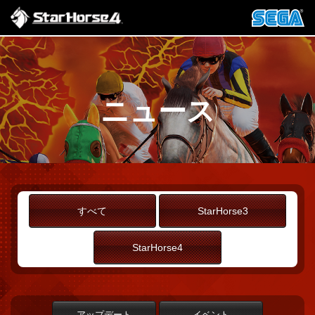
ニュース
すべて
StarHorse3
StarHorse4
アップデート
イベント