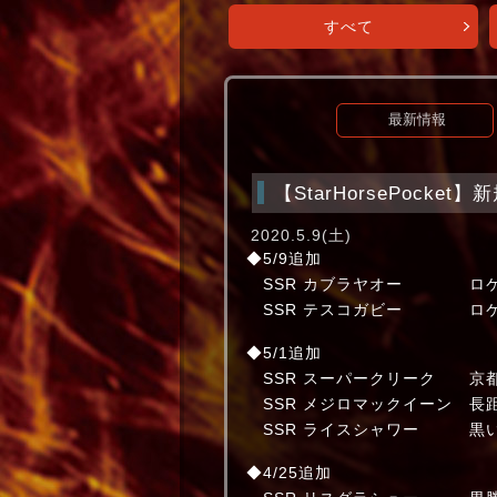
すべて
最新情報
【StarHorsePock
2020.5.9(土)
◆5/9追加
SSR カブラヤオー ロケッ
SSR テスコガビー ロケッ
◆5/1追加
SSR スーパークリーク 
SSR メジロマックイーン
SSR ライスシャワー 
◆4/25追加