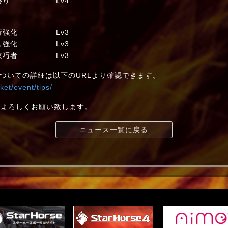
 男勝り Lv4
先行強化 Lv3
 差し強化 Lv3
東京巧者 Lv3
ついての詳細は以下のURLより確認できます。
ket/event/tips/
et」をよろしくお願い致します。
ニュース一覧に戻る