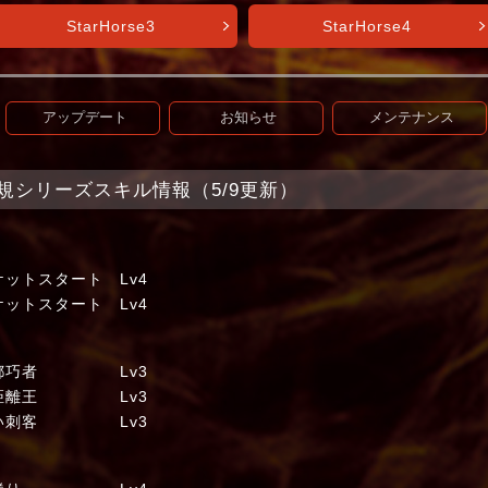
StarHorse3
StarHorse4
アップデート
お知らせ
メンテナンス
et】新規シリーズスキル情報（5/9更新）
トスタート Lv4
トスタート Lv4
京都巧者 Lv3
 長距離王 Lv3
黒い刺客 Lv3