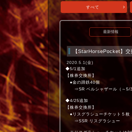
すべて
最新情報
【StarHorsePock
2020.5.1(金)
◆5/1追加
【株券交換所】
●金の蹄鉄40個
⇒SR ベルシャザール（～5/3
◆4/25追加
【株券交換所】
●リスグラシューチケット５枚
⇒SSR リスグラシュー