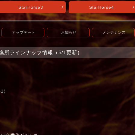
StarHorse3
StarHorse4
アップデート
お知らせ
メンテナンス
et】交換所ラインナップ情報（5/1更新）
1）