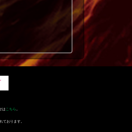
せは
こちら
。
れております。