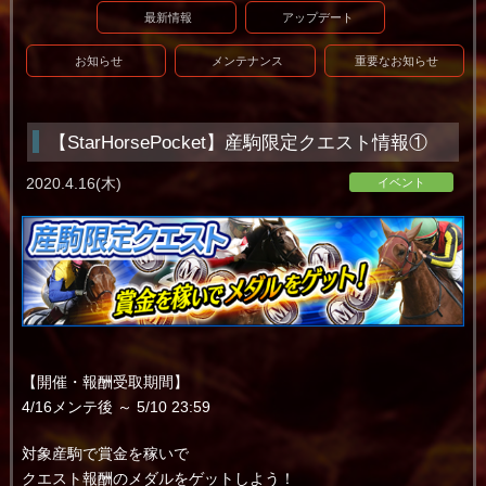
最新情報
アップデート
お知らせ
メンテナンス
重要なお知らせ
【StarHorsePocket】産駒限定クエスト情報①
2020.4.16(木)
イベント
【開催・報酬受取期間】
4/16メンテ後 ～ 5/10 23:59
対象産駒で賞金を稼いで
クエスト報酬のメダルをゲットしよう！