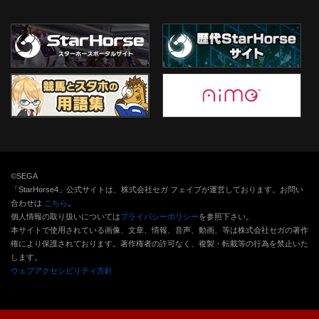
©SEGA
「StarHorse4」公式サイトは、株式会社セガ フェイブが運営しております。お問い
合わせは
こちら
。
個人情報の取り扱いについては
プライバシーポリシー
を参照下さい。
本サイトで使用されている画像、文章、情報、音声、動画、等は株式会社セガの著作
権により保護されております。
著作権者の許可なく、複製・転載等の行為を禁止いた
します。
ウェブアクセシビリティ方針