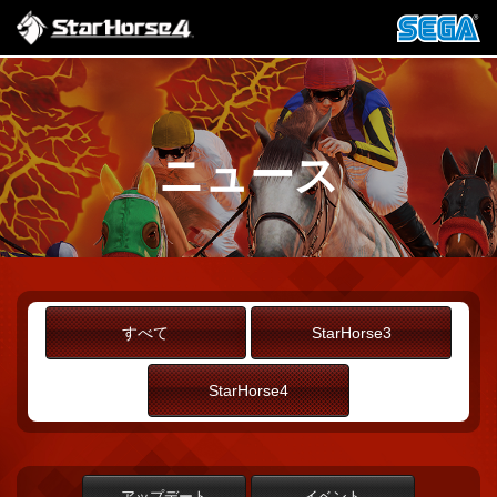
ニュース
すべて
StarHorse3
StarHorse4
アップデート
イベント