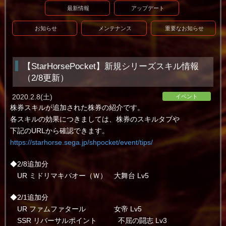
最新情報
アップデート
お知らせ
メンテナンス
重要なお知らせ
【StarHorsePocket】新規シリーズスキル情報
（2/8更新）
2020.2.8(土)
イベント
株券スキルが追加された株券の紹介です。
各スキルの効果につきましては、株券のスキルタブや
下記のURLから確認できます。
https://starhorse.sega.jp/shpocket/event/tips/
◆2/8追加分
UR ミドリマキバオー（Ｗ） 大舞台 Lv5
◆2/1追加分
UR ファムファタール 女帝 Lv5
SSR リバーサルポイント 不屈の闘志 Lv3